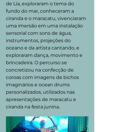
de Lia, exploraram o tema do
fundo do mar, conheceram a
ciranda e o maracatu, vivenciaram
uma imersão em uma instalação
sensorial com sons de água,
instrumentos, projeções do
oceano e da artista cantando, e
exploraram dança, movimento e
brincadeira. O percurso se
concretizou na confecção de
coroas com imagens de bichos
imaginários e ocean drums
personalizados, utilizados nas
apresentações de maracatu e
ciranda na festa junina.