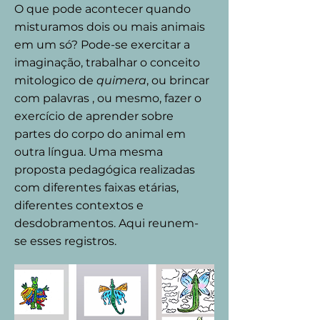
O que pode acontecer quando
misturamos dois ou mais animais
em um só? Pode-se exercitar a
imaginação, trabalhar o conceito
mitologico de
quimera
, ou brincar
com palavras , ou mesmo, fazer o
exercício de aprender sobre
partes do corpo do animal em
outra língua. Uma mesma
proposta pedagógica realizadas
com diferentes faixas etárias,
diferentes contextos e
desdobramentos. Aqui reunem-
se esses registros.