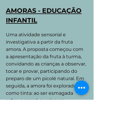
AMORAS - EDUCAÇÃO
INFANTIL
Uma atividade sensorial e
investigativa a partir da fruta
amora. A proposta começou com
a apresentação da fruta à turma,
convidando as crianças a observar,
tocar e provar, participando do
preparo de um picolé natural. Em
seguida, a amora foi explorada
como tinta: ao ser esmagada
sobre o papel, as crianças
acompanharam a transformação
da cor ao longo do tempo,
percebendo as mudanças
provocadas pela oxidação. A