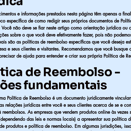
dica
cimentos e informações prestados nesta página têm apenas a fina
co específica de como redigir seus próprios documentos de Políti
 Você não deve se fiar neste artigo como orientação jurídica ou
ões sobre o que você deve efetivamente fazer, pois não podemo
is são as políticas de reembolso específicas que você deseja est
esa e seus clientes e visitantes. Recomendamos que você busque 
 precisar de ajuda para entender e criar sua própria Política de R
ítica de Reembolso -
ões fundamentais
uma Política de Reembolso é um documento juridicamente vinculan
 as relações jurídicas entre você e seus clientes acerca de se e c
á reembolsos. As empresas que vendem produtos online às vezes 
dependendo das leis e normas locais) a apresentar sua política d
e produtos e política de reembolso. Em algumas jurisdições, isso