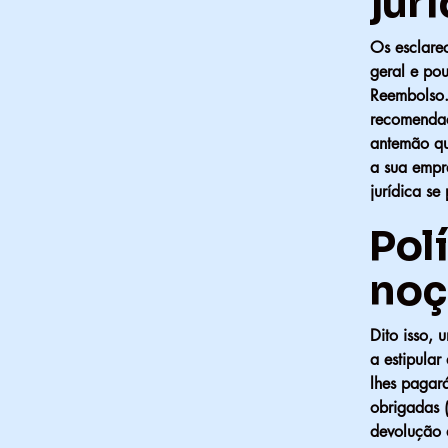
jurí
Os esclare
geral e pou
Reembolso.
recomendaç
antemão qua
a sua empr
jurídica se
Pol
noç
Dito isso, 
a estipular
lhes pagar
obrigadas (
devolução d