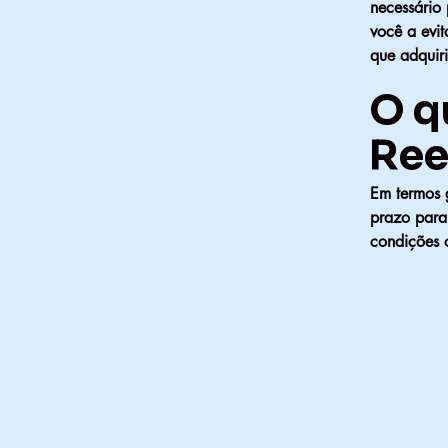
necessário
você a evit
que adquir
O qu
Ree
Em termos g
prazo para 
condições o
 - A
 - A