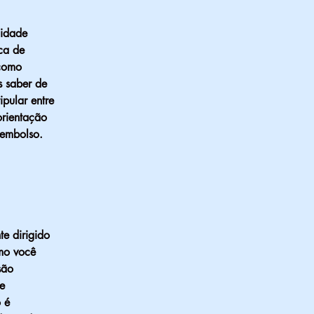
lidade
ca de
 como
s saber de
ipular entre
orientação
eembolso.
te dirigido
omo você
são
e
 é